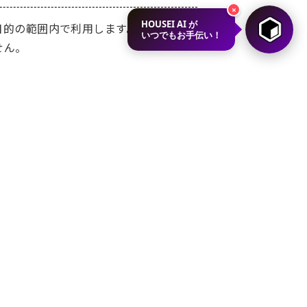
×
HOUSEI AI が
目的の範囲内で利用します。また、お客
いつでもお手伝い！
せん。