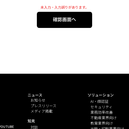
未入力・入力誤りがあります。
確認画面へ
ニュース
ソリューション
お知らせ
AI・顔認証
プレスリリース
セキュリティ
メディア掲載
業務効率改善
不動産業界向け
知見
教育業界向け
YOUTUBE
対談
出版・印刷業界向け