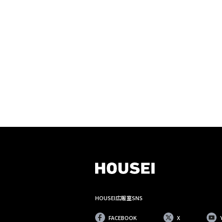
HOUSEI広報室SNS
FACEBOOK
X