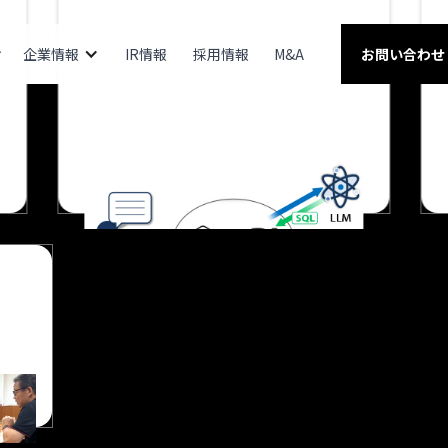
企業情報
IR情報
採用情報
M&A
お問い合わせ
eve AX
arrow_forward
詳しく見る
ナー
見る