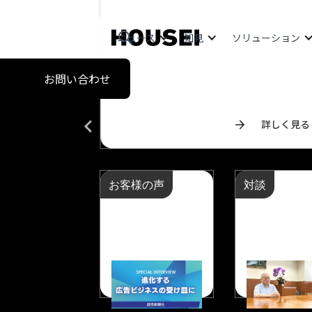
ニュース
知見
ソリューション
IT partner
to achi
お問い合わせ
arrow_forward
詳しく見る
詳しく見る
AXを実現するITパート
お客様の声
対談
arrow_forward
arrow_forward
詳しく見る
詳しく