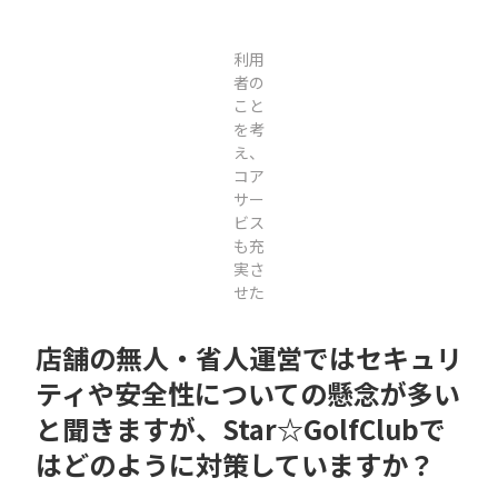
利用
者の
こと
を考
え、
コア
サー
ビス
も充
実さ
せた
店舗の無人・省人運営ではセキュリ
ティや安全性についての懸念が多い
と聞きますが、Star☆GolfClubで
はどのように対策していますか？