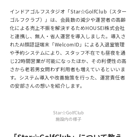
インドアゴルフスタジオ「Star☆GolfClub（スター
ゴルフクラブ）」は、会員数の減少や運営者の高齢
化による売上不振を解決するためHOUSEI株式会社
と連携し、無人・省人運営を導入しました。導入さ
れたAI顔認証端末「WelcomID」による入退室管理
や予約システムにより、スタッフ不在でも昼夜を通
じ22時間営業が可能になったほか、その利便性の高
さから老若男女問わず利用者も増えているといいま
す。システム導入や改善施策を行った、運営責任者
の安部さんの想いを紹介します。
Star☆GolfClub
施設内の様子
「Star☆GolfClub」について教え