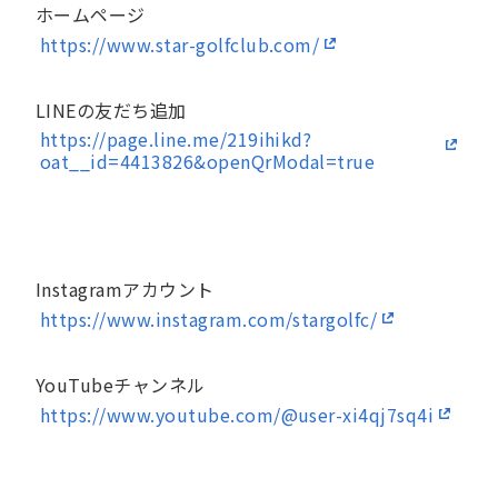
ホームページ
https://www.star-golfclub.com/
LINEの友だち追加
https://page.line.me/219ihikd?
oat__id=4413826&openQrModal=true
Instagramアカウント
https://www.instagram.com/stargolfc/
YouTubeチャンネル
https://www.youtube.com/@user-xi4qj7sq4i