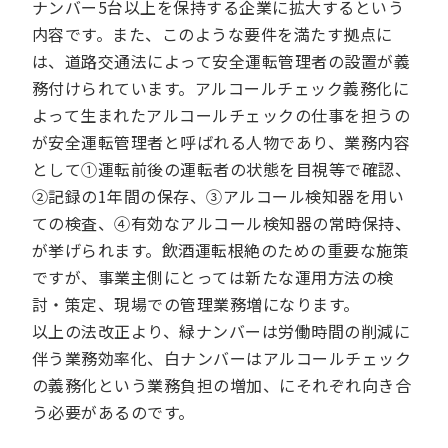
ナンバー5台以上を保持する企業に拡大するという
内容です。また、このような要件を満たす拠点に
は、道路交通法によって安全運転管理者の設置が義
務付けられています。アルコールチェック義務化に
よって生まれたアルコールチェックの仕事を担うの
が安全運転管理者と呼ばれる人物であり、業務内容
として①運転前後の運転者の状態を目視等で確認、
②記録の1年間の保存、③アルコール検知器を用い
ての検査、④有効なアルコール検知器の常時保持、
が挙げられます。飲酒運転根絶のための重要な施策
ですが、事業主側にとっては新たな運用方法の検
討・策定、現場での管理業務増になります。
以上の法改正より、緑ナンバーは労働時間の削減に
伴う業務効率化、白ナンバーはアルコールチェック
の義務化という業務負担の増加、にそれぞれ向き合
う必要があるのです。