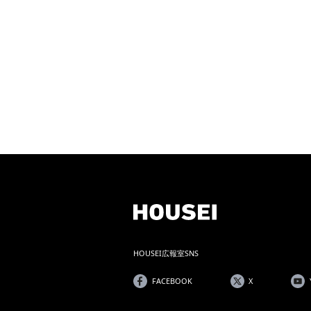
HOUSEI広報室SNS
FACEBOOK
X