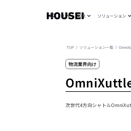
ニュース
知見
ソリューション
TOP
ソリューション一覧
OmniXu
物流業界向け
OmniXuttl
次世代4方向シャトルOmniXu