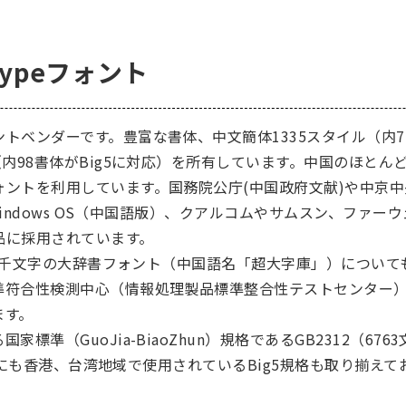
Typeフォント
ンダーです。豊富な書体、中文簡体1335スタイル（内77書体
（内98書体がBig5に対応）を所有しています。中国のほと
ントを利用しています。国務院公庁(中国政府文献)や中京中
のWindows OS（中国語版）、クアルコムやサムスン、ファ
品に採用されています。
万5千文字の大辞書フォント（中国語名「超大字庫」）につい
準符合性検測中心（情報処理製品標準整合性テストセンター
ます。
準（GuoJia-BiaoZhun）規格であるGB2312（6763
）以外にも香港、台湾地域で使用されているBig5規格も取り揃え