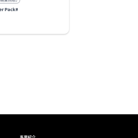
印刷業界向け
er Pack#
事業紹介