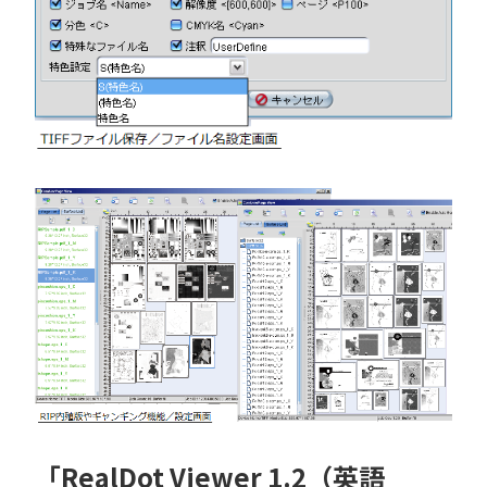
「RealDot Viewer 1.2（英語