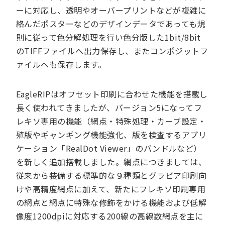
ーに対応し、透明やオーバープリントなどが複雑に
絡んだポスターなどのデザインデータであっても規
則に従って色分解処理を行い色分版した1bit/8bit
のTIFFファイルへ出力保存し、またコンポジットフ
ァイルへも保存します。
EagleRIPはオフセット印刷に合わせた機能を搭載し
長く使われてきましたが、バージョン5になってフ
レキソ専用の機能（網点・特殊処理・カーブ設定・
殖版やギャンギング機能強化、版を検査するアプリ
ケーション「RealDot Viewer」のバンドルなど）
を新しく追加搭載しました。網点につきましては、
従来から装備する標準的な９種類とグラビア印刷向
けや高精度網点に加えて、新たにフレキソ印刷専用
の網点と網点に特殊な修飾をかける機能および低解
像度1200dpiに対応する200線の高線数網点を主に