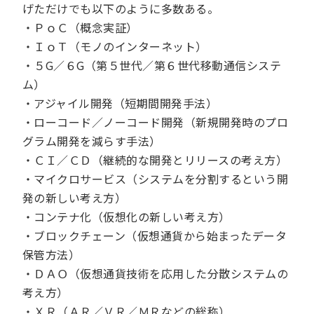
げただけでも以下のように多数ある。
・ＰｏＣ（概念実証）
・ＩｏＴ（モノのインターネット）
・５G／６G（第５世代／第６世代移動通信システ
ム）
・アジャイル開発（短期間開発手法）
・ローコード／ノーコード開発（新規開発時のプロ
グラム開発を減らす手法）
・ＣＩ／ＣＤ（継続的な開発とリリースの考え方）
・マイクロサービス（システムを分割するという開
発の新しい考え方）
・コンテナ化（仮想化の新しい考え方）
・ブロックチェーン（仮想通貨から始まったデータ
保管方法）
・ＤＡＯ（仮想通貨技術を応用した分散システムの
考え方）
・ＸＲ（ＡＲ／ＶＲ／ＭＲなどの総称）