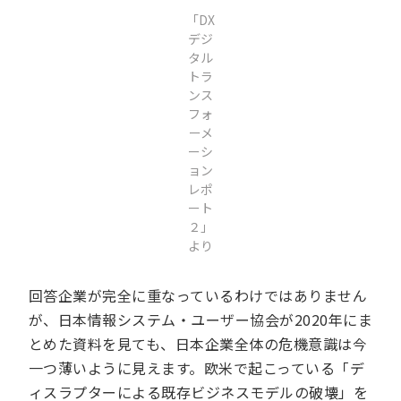
「DX
デジ
タル
トラ
ンス
フォ
ーメ
ーシ
ョン
レポ
ート
２」
より
回答企業が完全に重なっているわけではありません
が、日本情報システム・ユーザー協会が2020年にま
とめた資料を見ても、日本企業全体の危機意識は今
一つ薄いように見えます。欧米で起こっている「デ
ィスラプターによる既存ビジネスモデルの破壊」を