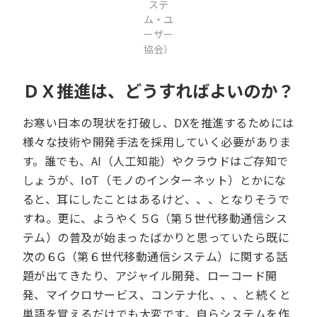
ステ
ム・ユ
ーザー
協会）
ＤＸ推進は、どうすればよいのか？
お寒い日本の現状を打破し、DXを推進するためには
様々な技術や開発手法を採用していく必要がありま
す。誰でも、AI（人工知能）やクラウドはご存知で
しょうが、IoT（モノのインターネット）とかにな
ると、耳にしたことはあるけど、、、となりそうで
すね。更に、ようやく５G（第５世代移動通信シス
テム）の普及が始まったばかりと思っていたら既に
次の６G（第６世代移動通信システム）に関する話
題が出てきたり、アジャイル開発、ローコード開
発、マイクロサービス、コンテナ化、、、と続くと
単語を覚えるだけでも大変です。自らシステムを作