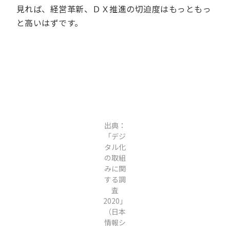
見れば、経営革新、ＤＸ推進の切迫度はもっともっ
と高いはずです。
出典：
「デジ
タル化
の取組
みに関
する調
査
2020」
（日本
情報シ