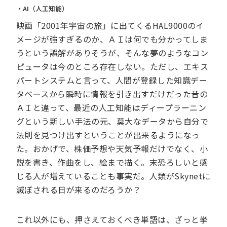
・AI（人工知能）
映画「2001年宇宙の旅」に出てくるHAL9000のイ
メージが強すぎるのか、ＡＩは何でも分かってしま
うという誤解がありそうが、そんな夢のようなコン
ピュータは今のところ存在しない。ただし、エキス
パートシステムと言って、人間が登録した知識デー
タベースから瞬時に情報を引き出すだけだった昔の
ＡＩと違って、最近の人工知能はディープラーニン
グという新しい手法の元、莫大なデータから自分で
法則を見つけ出すということが出来るようになっ
た。おかげで、株価予想や天気予報だけでなく、小
説を書き、作曲をし、絵まで描く。末恐ろしいと感
じる人が増えていることも事実だ。人類がSkynetに
滅ぼされる日が来るのだろうか？
これ以外にも、押さえておくべき単語は、ざっと挙