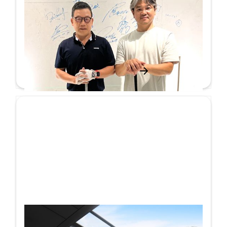
ガレージゴルフでゴルフ業界を活性化 久
保超路(プロゴルファー)氏とHOUSEIがタ
ッグを組む
対談
詳しく見る
DX推進で目指す、新たな「スポニチ」とは