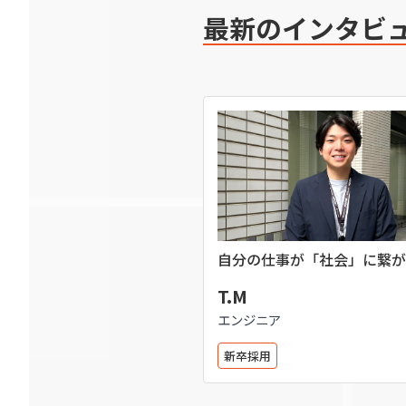
最新のインタビ
自分の仕事が「社会」に繋が
を味わえる
T.M
エンジニア
新卒採用