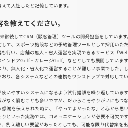
考えて入社したと記憶しています。
内容を教えてください。
来継続してCRM（顧客管理）ツールの開発担当をしています
どして、スポーツ施設などの予約管理ツールとして採用いただ
連携も行い、店舗の無人・省人運営を実現できるサービス「Wel
IDインドアGolf・ガレージGolf」などとしても展開してい
なり、無人化・省人化で運営することが難しい事業でした。
でおり、各システムなどとの連携もワンストップで対応して
が使いやすいシステムになるよう試行錯誤を繰り返していま
解がなく悩むことも多いですが、だからこそやりがいにもつな
ら感謝を伝えられた時に、「やってよかったな」と心から思
たりといった実務では、コミュニケーションが必要不可欠で
で、例え難しい要望があったとしても、可能な限り代替案を