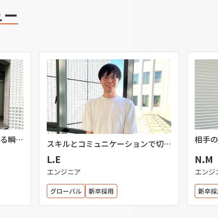
ュー
る瞬間
相手の
スキルとコミュニケーションで切り
ことの
拓く日本でのキャリア
L.E
N.M
エンジニア
エンジ
グローバル
新卒採用
新卒採