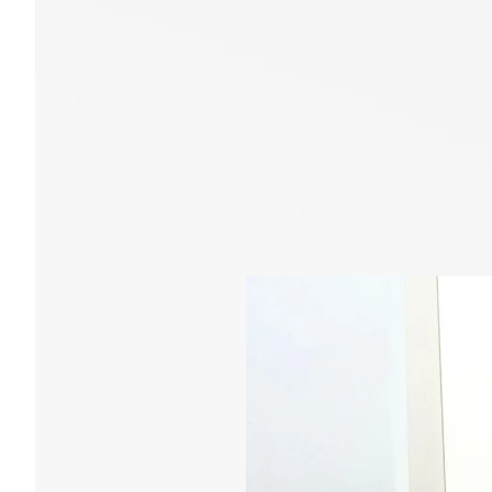
総合的に自
M.A
エンジニア