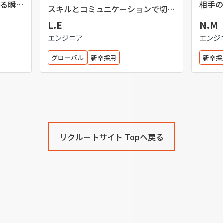
る瞬間
相手の
スキルとコミュニケーションで切り
ことの
拓く日本でのキャリア
L.E
N.M
エンジニア
エンジ
グローバル
新卒採用
新卒採
リクルートサイト Topへ戻る