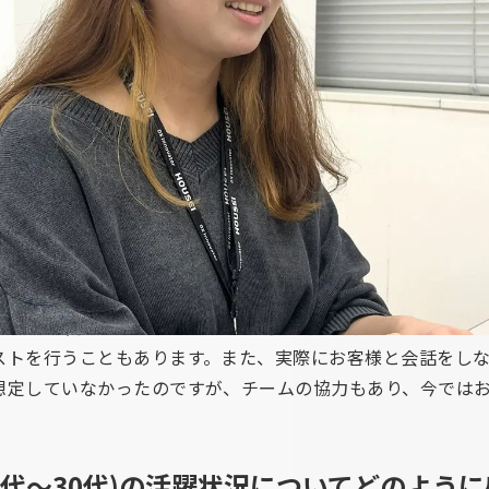
た（選んだ）理由を教えてください。
ア職で会社を探していた時に、エージェントからHOUSEI
学科を専攻していたこともあり、新聞社関連のシステムを扱うH
体で信頼できる方だったことも後押しとなり、入社を決めま
内容を教えてください。
貫して、新聞社様の業務システム保守や運用支援を行っていま
ストを行うこともあります。また、実際にお客様と会話をし
想定していなかったのですが、チームの協力もあり、今では
(20代～30代)の活躍状況についてどのよう