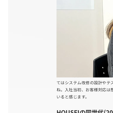
新卒採用
HOUSEIに入社し
就職活動中、システムエンジニ
す。もともと大学で新聞関係の
した。人事担当の方が、自然
HOUSEIでの仕事
2017年に入社した時から一
てはシステム改修の設計やテ
ね。入社当初、お客様対応は
いると感じます。
HOUSEIの同世代