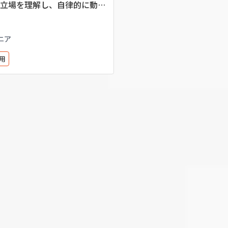
立場を理解し、自律的に動く
大切さ
ニア
用