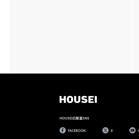
HOUSEI広報室SNS
FACEBOOK
X