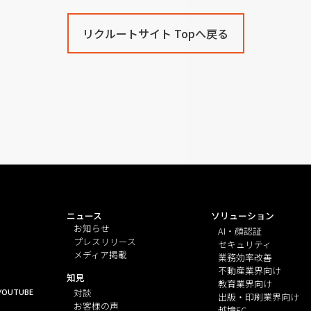
リクルートサイト Topへ戻る
ニュース
ソリューション
お知らせ
AI・顔認証
プレスリリース
セキュリティ
メディア掲載
業務効率改善
不動産業界向け
知見
教育業界向け
YOUTUBE
対談
出版・印刷業界向け
お客様の声
越境EC