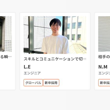
る瞬間
相手の
スキルとコミュニケーションで切り
ことの
拓く日本でのキャリア
L.E
N.M
エンジニア
エンジ
グローバル
新卒採用
新卒採