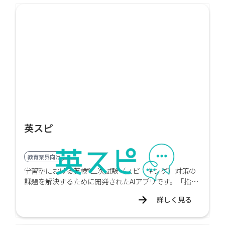
英スピ
教育業界向け
学習塾における英検®二次試験（スピーキング）対策の
課題を解決するために開発されたAIアプリです。「指導
時間が確保できない」「生徒が一人で練習できない」
詳しく見る
「フィードバックに時間がかかる」といった現場の悩み
に応え、塾での効率的かつ質の高い指導を実現します。