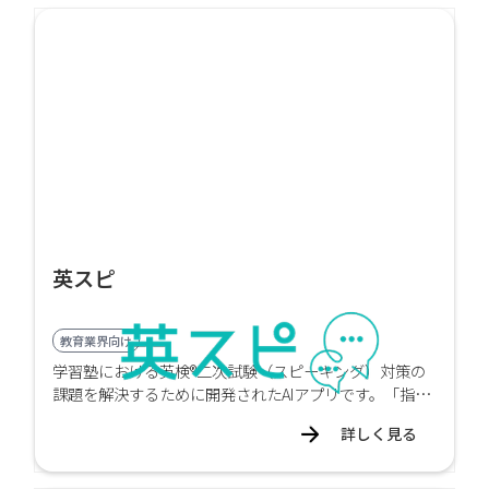
英スピ
教育業界向け
学習塾における英検®二次試験（スピーキング）対策の
課題を解決するために開発されたAIアプリです。「指導
時間が確保できない」「生徒が一人で練習できない」
詳しく見る
「フィードバックに時間がかかる」といった現場の悩み
に応え、塾での効率的かつ質の高い指導を実現します。