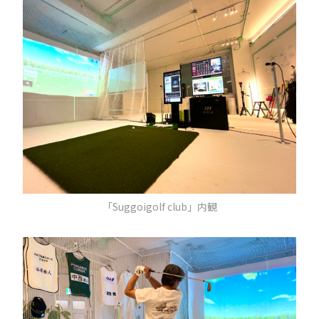
「Suggoigolf club」内観