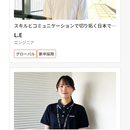
スキルとコミュニケーションで切り拓く日本での
キャリア
L.E
エンジニア
グローバル
新卒採用