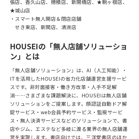
張店、香久山店、穂積店、新開橋店、★駒ヶ根店、
★城山店
・スマート無人開店＆閉店店舗
せき東店、新関店、清洲店
HOUSEIの「無人店舗ソリューショ
ン」とは
「無人店舗ソリューション」は、AI（人工知能）・
ITを活用したHOUSEIの省力化店舗運営支援サービ
スです。非対面接客・働き方改革・人手不足解
消……さまざまな課題解決に、HOUSEIは無人店舗
ソリューションをご提案します。顔認証自動ドア解
錠サービス・web会員予約サービス・監視サービ
ス・無人決済サービスなどのソリューションで、書
店やジム、エステなど多岐に渡る業界の無人店舗運
営を実現します。書店向けでは、三洋堂書店のほか