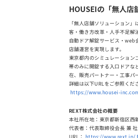
HOUSEIの「無人
「無人店舗ソリューション」は
客・働き方改革・人手不足解消
自動ドア解錠サービス・we
店舗運営を実現します。
東京都内のシミュレーション
帯のみに開錠する入口ドアな
在、販売パートナー・工事パ
詳細は以下URLをご参照くだ
https://www.housei-inc.co
REXT株式会社の概要
本社所在地：東京都新宿区西新宿
代表者：代表取締役会長 兼 
URL：
https://www.rext.jp/