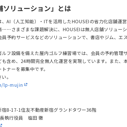
店舗ソリューション」とは
、AI（人工知能）・ITを活用したHOUSEIの省力化店舗運
……さまざまな課題解決に、HOUSEIは無人店舗ソリュー
b会員予約サービスなどのソリューションで、書店やジム、エ
ゴルフ設備を備えた屋内ゴルフ練習場では、会員の予約管理
ども含め、24時間完全無人化運営を実現しています。また、
ートナーを募集中です。
さい。
m/lp-mujin
8-17-1住友不動産新宿グランドタワー36階
社長執行役員 塩田 徹