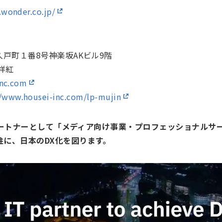
.wonder.co.jp/
戸町１番8号神楽坂AKビル9階
祥紅
inc.com
//www.housei-inc.com/lp-mujin
るパートナーとして「メディア向け事業・プロフェッショナル
柱に、日本のDX化を図ります。