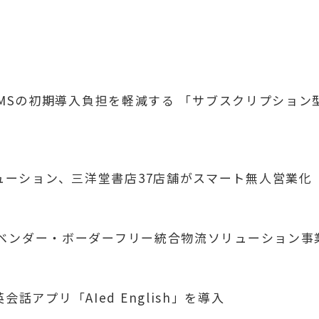
UX WMSの初期導入負担を軽減する 「サブスクリプシ
リューション、三洋堂書店37店舗がスマート無人営業化
業 「ベンダー・ボーダーフリー統合物流ソリューション
話アプリ「AIed English」を導入