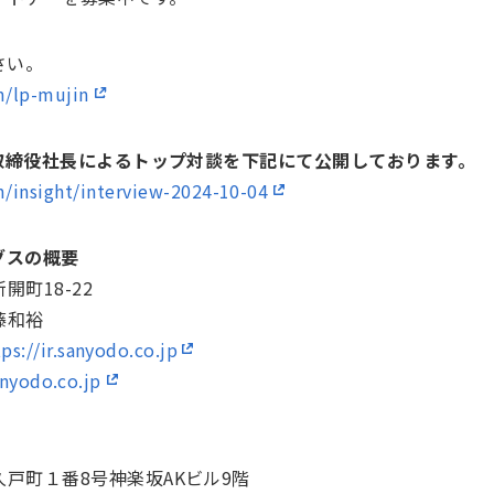
さい。
m/lp-mujin
表取締役社長によるトップ対談を下記にて公開しております。
/insight/interview-2024-10-04
グスの概要
町18-22
藤和裕
ps://ir.sanyodo.co.jp
nyodo.co.jp
戸町１番8号神楽坂AKビル9階