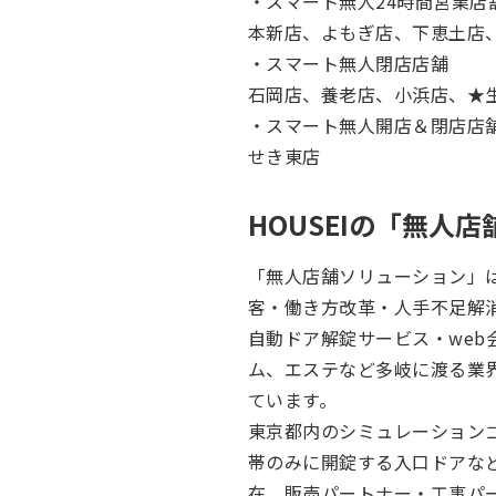
・スマート無人24時間営業店
本新店、よもぎ店、下恵土店
・スマート無人閉店店舗
石岡店、養老店、小浜店、★
・スマート無人開店＆閉店店
せき東店
HOUSEIの「無人
「無人店舗ソリューション」は
客・働き方改革・人手不足解消
自動ドア解錠サービス・we
ム、エステなど多岐に渡る業
ています。
東京都内のシミュレーション
帯のみに開錠する入口ドアな
在、販売パートナー・工事パ