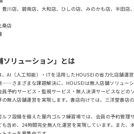
舗
、豊川店、碧南店、大和店、ひしの店、みのかも店、半田店
生桑店
舗
店舗ソリューション」とは
、AI（人工知能）・ITを活用したHOUSEIの省力化店舗運
……さまざまな課題解決に、HOUSEIは無人店舗ソリュー
b会員予約サービス・監視サービス・無人決済サービスなどの
界の無人店舗運営を実現します。書店向けでは、三洋堂書店
ゴルフ設備を備えた屋内ゴルフ練習場では、会員の予約管理
ども含め、24時間完全無人化運営を実現しています。また、
ートナーを募集中です。