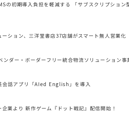
UX WMSの初期導入負担を軽減する 「サブスクリプシ
リューション、三洋堂書店37店舗がスマート無人営業化
業 「ベンダー・ボーダーフリー統合物流ソリューション
話アプリ「AIed English」を導入
ナー企業より 新作ゲーム『ドット戦記』配信開始！