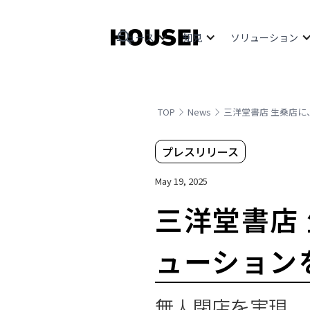
ニュース
知見
ソリューション
TOP
News
三洋堂書店 生桑店に
プレスリリース
May 19, 2025
三洋堂書店 
ューション
無人閉店を実現