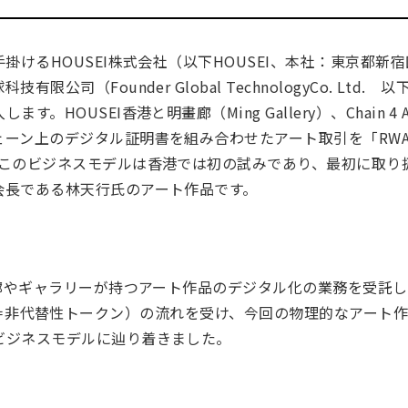
掛けるHOUSEI株式会社（以下HOUSEI、本社：東京都新
公司（Founder Global TechnologyCo. Ltd.
。HOUSEI香港と明畫廊（Ming Gallery）、Chain 
ーン上のデジタル証明書を組み合わせたアート取引を「RWA
。このビジネスモデルは香港では初の試みであり、最初に取り
会長である林天行氏のアート作品です。
画廊やギャラリーが持つアート作品のデジタル化の業務を受託
e Token＝非代替性トークン）の流れを受け、今回の物理的なア
ビジネスモデルに辿り着きました。