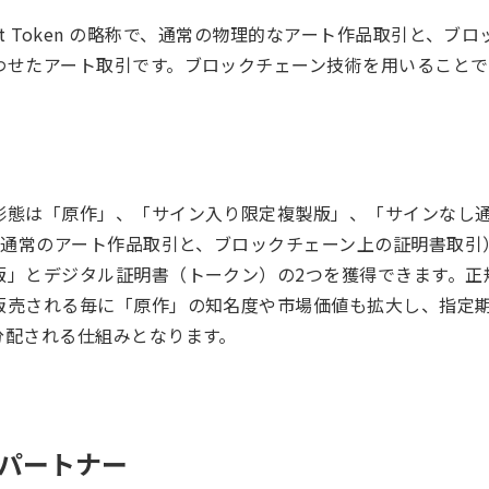
rld Art Token の略称で、通常の物理的なアート作品取引と
わせたアート取引です。ブロックチェーン技術を用いること
形態は「原作」、「サイン入り限定複製版」、「サインなし
（通常のアート作品取引と、ブロックチェーン上の証明書取引）
版」とデジタル証明書（トークン）の2つを獲得できます。正
販売される毎に「原作」の知名度や市場価値も拡大し、指定期
分配される仕組みとなります。
 パートナー