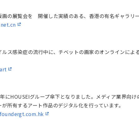
y）
版画の展覧会を 開催した実績のある、香港の有名ギャラリ
.net.cn
ウイルス感染症の流行中に、チベットの画家のオンラインによ
art
24年にHOUSEIグループ傘下となりました。メディア業界向
ーが所有するアート作品のデジタル化を行っています。
.foundergt.com.hk