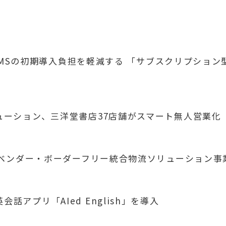
UX WMSの初期導入負担を軽減する 「サブスクリプシ
リューション、三洋堂書店37店舗がスマート無人営業化
業 「ベンダー・ボーダーフリー統合物流ソリューション
話アプリ「AIed English」を導入