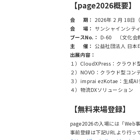
【page2026概要】
会 期：
2026年 2 月 18
会 場：
サンシャインシテ
ブースNo.：
D-60 （文化
主 催：
公益社団法人 日本
出展内容：
１）CloudXPress：クラ
２）NOVO：クラウド型コン
３）imprai ezKotae：
４）物流DXソリューション
【無料来場登録】
page2026の入場には「W
事前登録は下記URLより行っ