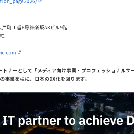
ration_page2026/
戸町１番8号神楽坂AKビル9階
祥紅
inc.com
るパートナーとして「メディア向け事業・プロフェッショナル
つの事業を柱に、日本のDX化を図ります。