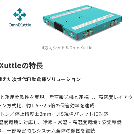
4方向シャトルOmniXuttle
uttleの特長
備えた次世代自動倉庫ソリューション
と運用柔軟性を実現。垂直搬送機と連携し、高密度レイアウ
ン方式比、約1.5～2.5倍の保管効率を達成
トン／停止精度±2mm。JIS規格パレットに対応
の温度環境に対応し、冷凍・常温・高湿度環境で安定稼働
り、一部障害時もシステム全体の稼働を継続