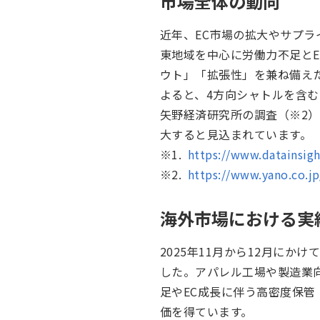
市場全体の動向
近年、EC市場の拡大やサプ
東地域を中心に労働力不足と
ウト」「拡張性」を兼ね備えた
よると、4方向シャトルを含む
矢野経済研究所の調査（※2）で
大すると見込まれています。
※1.
https://www.datainsig
※2.
https://www.yano.co.jp
海外市場における実
2025年11月から12月にか
した。アパレル工場や製造業
足やEC成長に伴う高密度保
価を得ています。