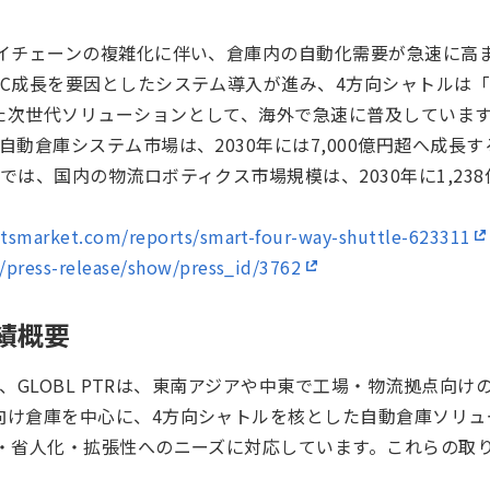
ライチェーンの複雑化に伴い、倉庫内の自動化需要が急速に高
EC成長を要因としたシステム導入が進み、4方向シャトルは
次世代ソリューションとして、海外で急速に普及しています。D
自動倉庫システム市場は、2030年には7,000億円超へ成長
は、国内の物流ロボティクス市場規模は、2030年に1,238億
htsmarket.com/reports/smart-four-way-shuttle-623311
/press-release/show/press_id/3762
績概要
けて、GLOBL PTRは、東南アジアや中東で工場・物流拠点向
向け倉庫を中心に、4方向シャトルを核とした自動倉庫ソリュ
管・省人化・拡張性へのニーズに対応しています。これらの取