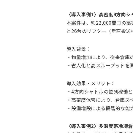
〈導入事例1〉高密度4方向シ
本案件は、約22,000間口
と26台のリフター（垂直搬
導入背景：
・物量増加により、従来倉庫
・省人化と高スループットを
導入効果・メリット：
・4方向シャトルの並列稼働
・高密度保管により、倉庫ス
・設備増設による段階的な能
〈導入事例2〉多温度帯冷凍