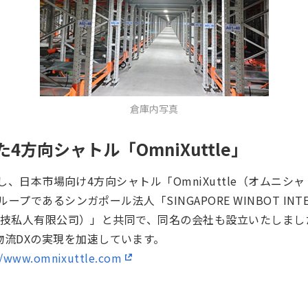
倉庫内写真
方向シャトル「OmniXuttle」
と連携し、日本市場向け4方向シャトル「OmniXuttle（オム
ープであるシンガポール法人「SINGAPORE WINBOT INTELL
宝智能科技私人有限公司）」と共同で、同名の会社も設立いたしま
流DXの実現を加速しています。
//www.omnixuttle.com