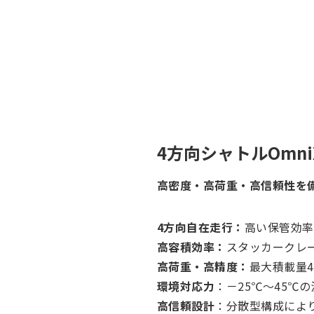
4方向シャトルOmniX
高密度・高荷重・高信頼性を
4方向自在走行：
高い保管効率
高容積効率：
スタッカークレー
高荷重・高精度：
最大積載量4
環境対応力
：－25℃～45℃
高信頼設計
：分散型構成によ