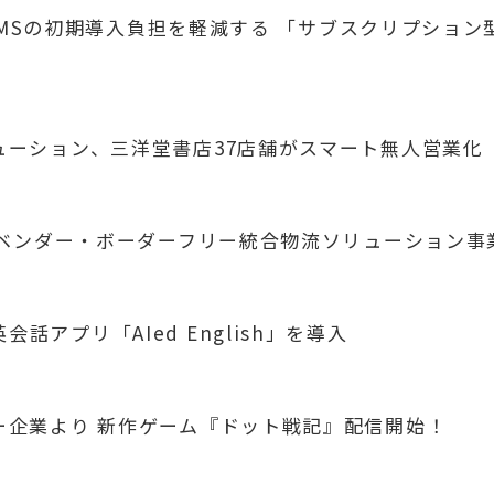
UX WMSの初期導入負担を軽減する 「サブスクリプシ
リューション、三洋堂書店37店舗がスマート無人営業化
業 「ベンダー・ボーダーフリー統合物流ソリューション
話アプリ「AIed English」を導入
ナー企業より 新作ゲーム『ドット戦記』配信開始！