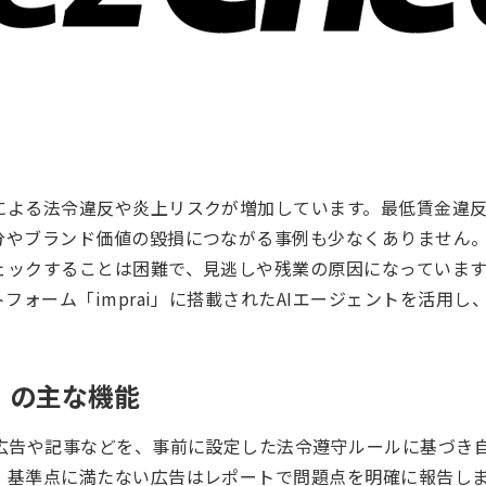
による法令違反や炎上リスクが増加しています。最低賃金違
分やブランド価値の毀損につながる事例も少なくありません
クすることは困難で、見逃しや残業の原因になっています。「imp
トフォーム「imprai」に搭載されたAIエージェントを活用
ck」の主な機能
b広告や記事などを、事前に設定した法令遵守ルールに基づき
、基準点に満たない広告はレポートで問題点を明確に報告し