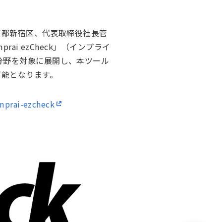
東京都新宿区、代表取締役社長管
i ezCheck」（インプライ
分野を対象に展開し、本ツール
可能となります。
mprai-ezcheck