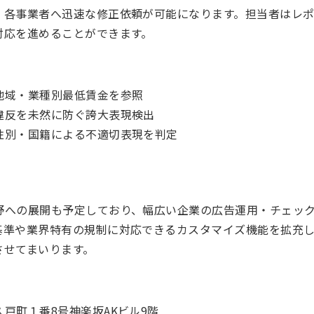
、各事業者へ迅速な修正依頼が可能になります。担当者はレ
対応を進めることができます。
地域・業種別最低賃金を参照
違反を未然に防ぐ誇大表現検出
性別・国籍による不適切表現を判定
野への展開も予定しており、幅広い企業の広告運用・チェッ
基準や業界特有の規制に対応できるカスタマイズ機能を拡充
させてまいります。
戸町１番8号神楽坂AKビル9階