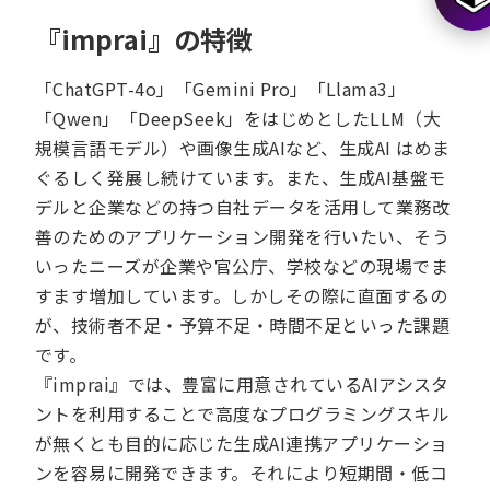
『imprai』の特徴
「ChatGPT-4o」「Gemini Pro」「Llama3」
「Qwen」「DeepSeek」をはじめとしたLLM（大
規模言語モデル）や画像生成AIなど、生成AI はめま
ぐるしく発展し続けています。また、生成AI基盤モ
デルと企業などの持つ自社データを活用して業務改
善のためのアプリケーション開発を行いたい、そう
いったニーズが企業や官公庁、学校などの現場でま
すます増加しています。しかしその際に直面するの
が、技術者不足・予算不足・時間不足といった課題
です。
『imprai』では、豊富に用意されているAIアシスタ
ントを利用することで高度なプログラミングスキル
が無くとも目的に応じた生成AI連携アプリケーショ
ンを容易に開発できます。それにより短期間・低コ