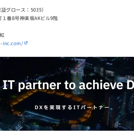
東証グロース：5035）
１番8号神楽坂AKビル9階
祥紅
i-inc.com/