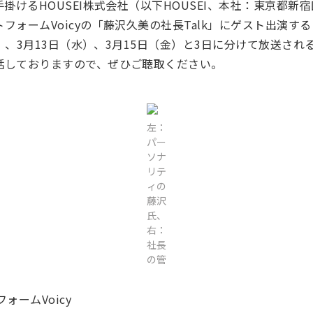
掛けるHOUSEI株式会社（以下HOUSEI、本社：東京都新
フォームVoicyの「藤沢久美の社長Talk」にゲスト出演す
月）、3月13日（水）、3月15日（金）と3日に分けて放送さ
話しておりますので、ぜひご聴取ください。
左：
パー
ソナ
リテ
ィの
藤沢
氏、
右：
社長
の管
ォームVoicy