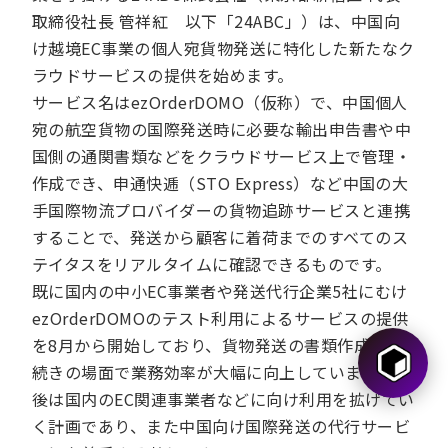
取締役社長 管祥紅 以下「24ABC」）は、中国向
け越境EC事業の個人宛貨物発送に特化した新たなク
ラウドサービスの提供を始めます。
サービス名はezOrderDOMO（仮称）で、中国個人
宛の航空貨物の国際発送時に必要な輸出申告書や中
国側の通関書類などをクラウドサービス上で管理・
作成でき、申通快逓（STO Express）など中国の大
手国際物流プロバイダーの貨物追跡サービスと連携
することで、発送から顧客に着荷までのすべてのス
テイタスをリアルタイムに確認できるものです。
既に国内の中小EC事業者や発送代行企業5社にむけ
ezOrderDOMOのテスト利用によるサービスの提供
を8月から開始しており、貨物発送の書類作成や手
続きの場面で業務効率が大幅に向上しています。今
後は国内のEC関連事業者などに向け利用を拡げてい
く計画であり、また中国向け国際発送の代行サービ