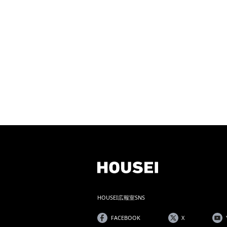
HOUSEI広報室SNS
FACEBOOK
X