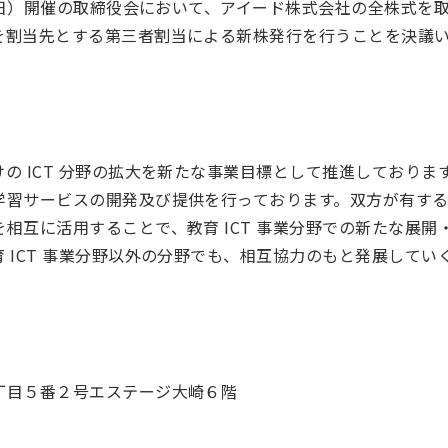
26日）開催の取締役会において、アイード株式会社の全株式を
を割当先とする第三者割当による新株発行を行うことを決議
の ICT 分野の拡大を新たな事業目標として推進しておりま
学習サービスの開発及び提供を行っております。双方が有す
相互に活用することで、教育 ICT 事業分野での新たな展開
 ICT 事業分野以外の分野でも、相互協力のもと発展してい
丁目５番２号エステージ大崎６階