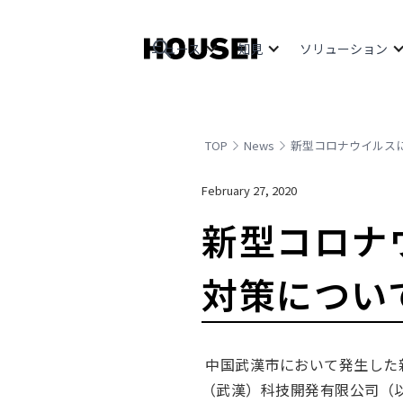
ニュース
知見
ソリューション
TOP
News
新型コロナウイルス
February 27, 2020
新型コロナ
対策につい
中国武漢市において発生した新
（武漢）科技開発有限公司（