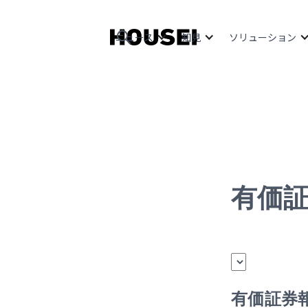
ニュース
知見
ソリューション
有価
有価証券