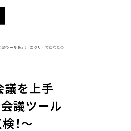
ツール Ecrit（エクリ）であなたの
会議を上手
～会議ツール
点検！～