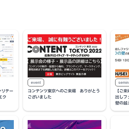
event
semin
ァシリテー
コンテンツ東京へのご来場 ありがとう
【ご来
エク
ございました
出しフ
壁の越