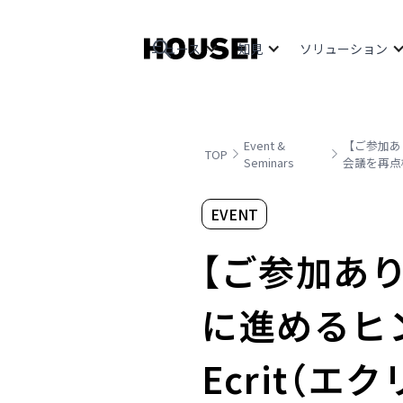
ニュース
知見
ソリューション
Event &
【ご参加あ
TOP
Seminars
会議を再点
EVENT
【ご参加あ
に進めるヒ
Ecrit（