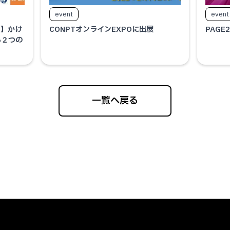
event
event
た】かけ
CONPTオンラインEXPOに出展
PAGE
る２つの
一覧へ戻る