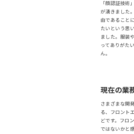
「顔認証技術
が湧きました
由であること
たいという思
ました。服装
ってありがた
ん。
現在の業
さまざまな開
る、フロント
どです。フロ
ではないかと