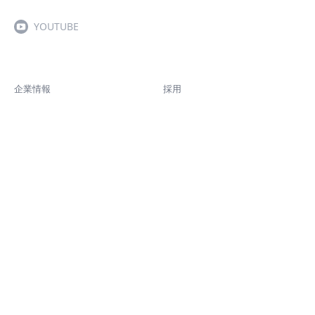
YOUTUBE
企業情報
採用
IR情報
News
知見
ソリューション
サイト方針
コンプライアンス方針
個人情報保護方針
情報セキュリティ方針