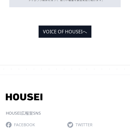
VOICE OF HOUSEIへ
HOUSEI広報室SNS
FACEBOOK
TWITTER